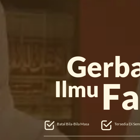
Gerb
Fa
Ilmu
Batal Bila-Bila Masa
Tersedia Di Se