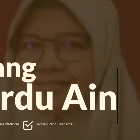
ang
rdu Ain
mua Platform
Barisan Panel Ternama